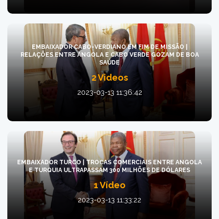
EMBAIXADOR CABO-VERDIANO EM FIM DE MISSÃO |
RELAÇÕES ENTRE ANGOLA E CABO VERDE GOZAM DE BOA
SAÚDE
2 Videos
2023-03-13 11:36:42
EMBAIXADOR TURCO | TROCAS COMERCIAIS ENTRE ANGOLA
E TURQUIA ULTRAPASSAM 300 MILHÕES DE DÓLARES
1 Vídeo
2023-03-13 11:33:22