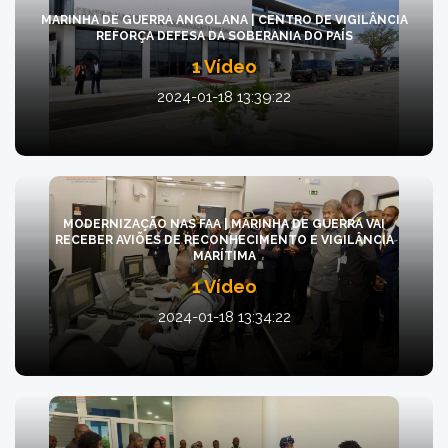
MARINHA DE GUERRA ANGOLANA | CENTRO DE VIGILÂNCIA
REFORÇA DEFESA DA SOBERANIA DO PAÍS
1 Vídeo
2024-01-18 13:39:22
MODERNIZAÇÃO NAS FAA | MARINHA DE GUERRA VAI
RECEBER AVIÕES DE RECONHECIMENTO E VIGILÂNCIA
MARÍTIMA
1 Vídeo
2024-01-18 13:34:22