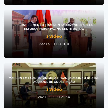
RECONHECIMENTO | MACRON SAÚDA ANGOLA PELO
ESFORÇO PARA A PAZ NO LESTE DA RDC
1 Vídeo
2023-03-13 11:31:31
MACRON EM LUANDA | ANGOLA E FRANÇA ASSINAM QUATRO
ACORDOS DE COOPERAÇÃO
1 Vídeo
2023-03-13 11:29:50