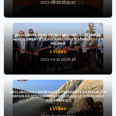
2023-08-22 12:53:47
INAUGURADA INFRA-ESTRUTURA | NOVO SISTEMA DE
ABASTECIMENTO DE ÁGUA MELHORA DISTRIBUIÇÃO EM
MALANJE
1 Vídeo
2023-05-15 10:08:48
DECLARAÇÕES À IMPRENSA DO PRESIDENTE DA REPÚBLICA
DEPOIS DO DESCERRAMENTO DA PLACA DE CONCLUSÃO
DAS OBRAS D...
1 Vídeo