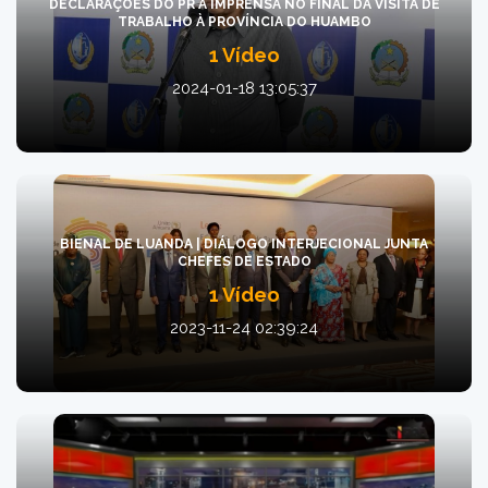
DECLARAÇÕES DO PR À IMPRENSA NO FINAL DA VISITA DE
TRABALHO À PROVÍNCIA DO HUAMBO
1 Vídeo
2024-01-18 13:05:37
BIENAL DE LUANDA | DIÁLOGO INTERJECIONAL JUNTA
CHEFES DE ESTADO
1 Vídeo
2023-11-24 02:39:24