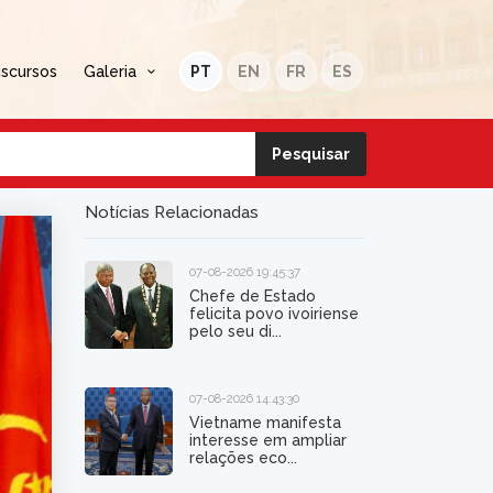
iscursos
Galeria
PT
EN
FR
ES
Notícias Relacionadas
07-08-2026 19:45:37
Chefe de Estado
felicita povo ivoiriense
pelo seu di...
07-08-2026 14:43:30
Vietname manifesta
interesse em ampliar
relações eco...