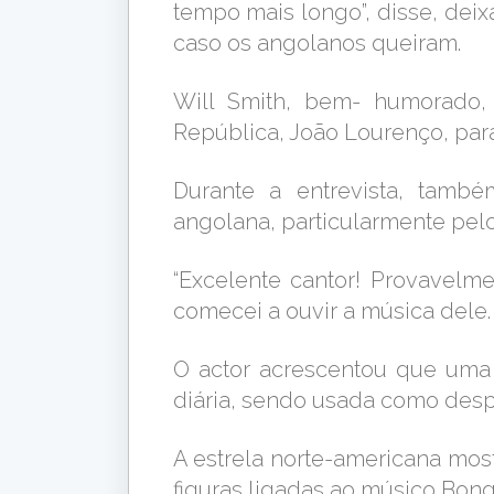
tempo mais longo”, disse, deix
caso os angolanos queiram.
Will Smith, bem- humorado, 
República, João Lourenço, par
Durante a entrevista, tamb
angolana, particularmente pel
“Excelente cantor! Provavelm
comecei a ouvir a música dele. 
O actor acrescentou que uma 
diária, sendo usada como desp
A estrela norte-americana mo
figuras ligadas ao músico Bon