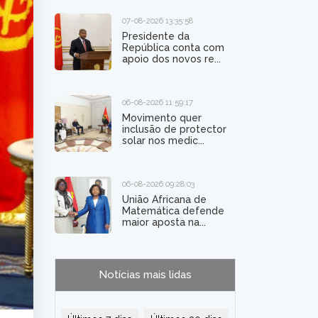
07-08-2026 13:35:58
Presidente da
República conta com
apoio dos novos re...
06-08-2026 11:59:17
Movimento quer
inclusão de protector
solar nos medic...
06-08-2026 09:28:03
União Africana de
Matemática defende
maior aposta na...
Notícias mais lidas