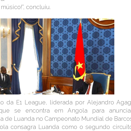
úsico!”, concluiu.
ão da E1 League, liderada por Alejandro Agag
que se encontra em Angola para anuncia
rova de Luanda no Campeonato Mundial de Barco
gola consagra Luanda como o segundo circuit