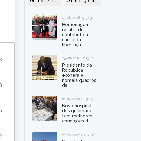
Últimos 7 dias
Últimos 30 dias
01-08-2026 19:52:37
Homenagem
resulta do
contributo à
causa da
libertaçã...
s
05-08-2026 17:19:10
Presidente da
República
exonera e
nomeia quadros
a
da ...
01-08-2026 22:58:13
Novo hospital
à
dos queimados
tem melhores
condições d...
e
01-08-2026 20:07:40