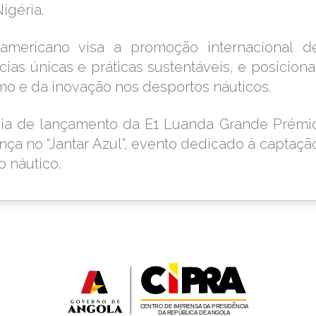
igéria.
-americano visa a promoção internacional d
ias únicas e práticas sustentáveis, e posiciona
mo e da inovação nos desportos náuticos.
nia de lançamento da E1 Luanda Grande Prémi
nça no “Jantar Azul”, evento dedicado à captaçã
o náutico.