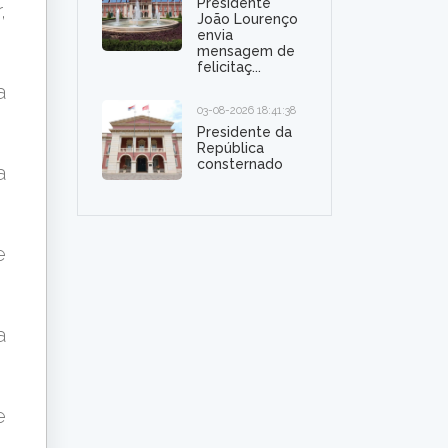
Presidente
,
João Lourenço
envia
mensagem de
felicitaç...
a
03-08-2026 18:41:38
Presidente da
República
consternado
a
e
a
e