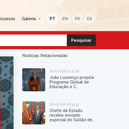
iscursos
Galeria
PT
EN
FR
ES
Notícias Relacionadas
16-07-2026 20:40:28
João Lourenço propõe
Programa Global de
Educação e C...
08-06-2026 08:43:39
Chefe de Estado
recebe enviado
especial do Sultão de...