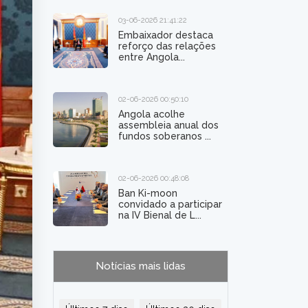
03-06-2026 21:41:22
Embaixador destaca
reforço das relações
entre Angola...
02-06-2026 00:50:10
Angola acolhe
assembleia anual dos
fundos soberanos ...
02-06-2026 00:48:08
Ban Ki-moon
convidado a participar
na IV Bienal de L...
Notícias mais lidas