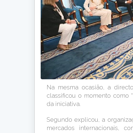
Na mesma ocasião, a directo
classificou o momento como “h
da iniciativa.
Segundo explicou, a organiza
mercados internacionais, c