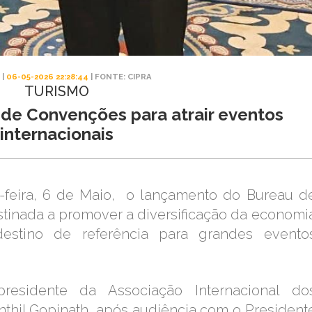
 |
06-05-2026 22:28:44
| FONTE: CIPRA
TURISMO
 de Convenções para atrair eventos
internacionais
a-feira, 6 de Maio, o lançamento do Bureau d
stinada a promover a diversificação da economi
estino de referência para grandes evento
residente da Associação Internacional do
thil Gopinath, após audiência com o President