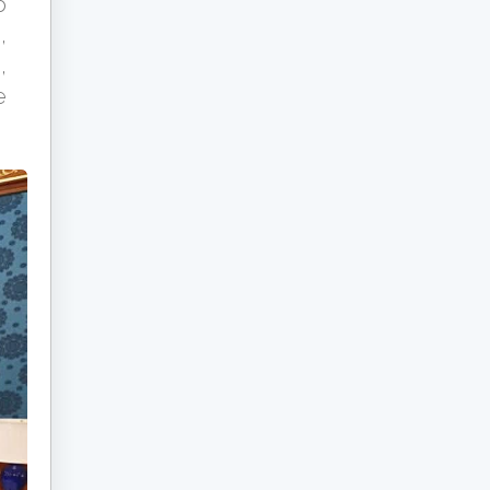
o
,
,
e