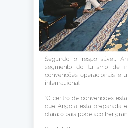
Segundo o responsável, An
segmento do turismo de n
convenções operacionais e u
internacional.
“O centro de convenções está p
que Angola está preparada 
clara: o país pode acolher gran