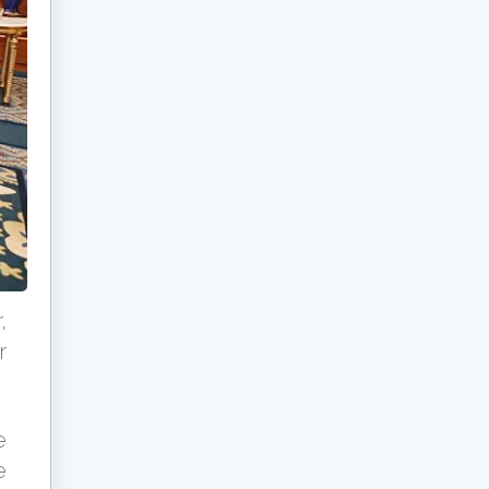
,
r
e
e