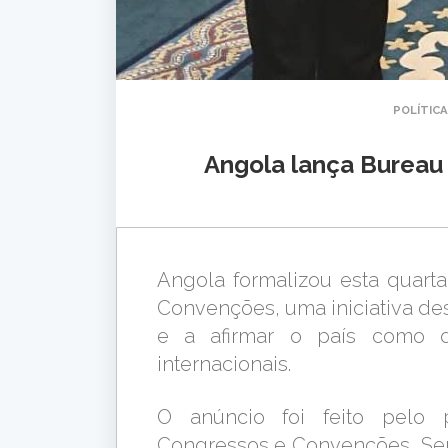
POLÍTICA
Angola lança Bureau
Angola formalizou esta quart
Convenções, uma iniciativa de
e a afirmar o país como d
internacionais.
O anúncio foi feito pelo p
Congressos e Convenções, Sen