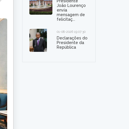
Presidente
João Lourenço
envia
mensagem de
felicitaç...
01-08-2026 19:07:30
Declarações do
Presidente da
República