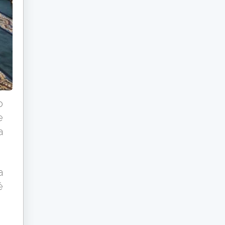
o
e
a
a
é