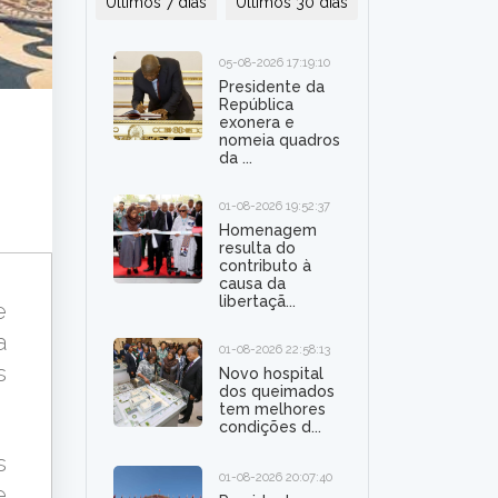
Últimos 7 dias
Últimos 30 dias
05-08-2026 17:19:10
Presidente da
República
exonera e
nomeia quadros
da ...
01-08-2026 19:52:37
Homenagem
resulta do
contributo à
causa da
libertaçã...
e
a
01-08-2026 22:58:13
s
Novo hospital
dos queimados
tem melhores
condições d...
s
01-08-2026 20:07:40
e