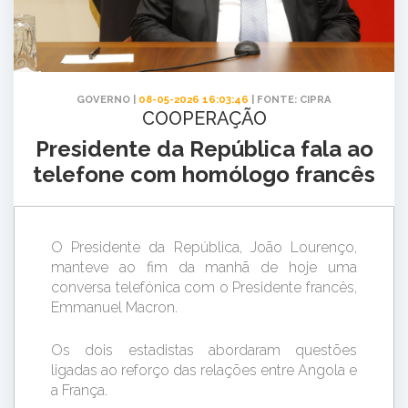
GOVERNO |
08-05-2026 16:03:46
| FONTE: CIPRA
COOPERAÇÃO
Presidente da República fala ao
telefone com homólogo francês
O Presidente da República, João Lourenço,
manteve ao fim da manhã de hoje uma
conversa telefónica com o Presidente francês,
Emmanuel Macron.
Os dois estadistas abordaram questões
ligadas ao reforço das relações entre Angola e
a França.