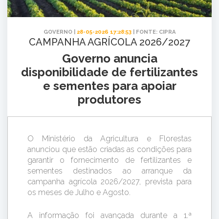
GOVERNO |
28-05-2026 17:28:53
| FONTE: CIPRA
CAMPANHA AGRÍCOLA 2026/2027
Governo anuncia
disponibilidade de fertilizantes
e sementes para apoiar
produtores
O Ministério da Agricultura e Florestas
anunciou que estão criadas as condições para
garantir o fornecimento de fertilizantes e
sementes destinados ao arranque da
campanha agrícola 2026/2027, prevista para
os meses de Julho e Agosto.
A informação foi avançada durante a 1.ª