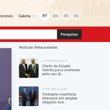
iscursos
Galeria
PT
EN
FR
ES
Notícias Relacionadas
07-08-2026 19:45:37
Chefe de Estado
felicita povo ivoiriense
pelo seu di...
07-08-2026 14:43:30
Vietname manifesta
interesse em ampliar
relações eco...