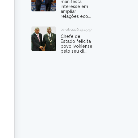
manifesta
interesse em
ampliar
relações eco...
07-08-2026 19:45:37
Chefe de
Estado felicita
povo ivoiriense
pelo seu di...