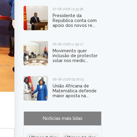
07-08-2026 13:35:58
Presidente da
República conta com
apoio dos novos re...
06-08-2026 11:59:17
Movimento quer
inclusão de protector
solar nos medic...
06-08-2026 09:28:03
União Africana de
Matemática defende
maior aposta na...
Notícias mais lidas