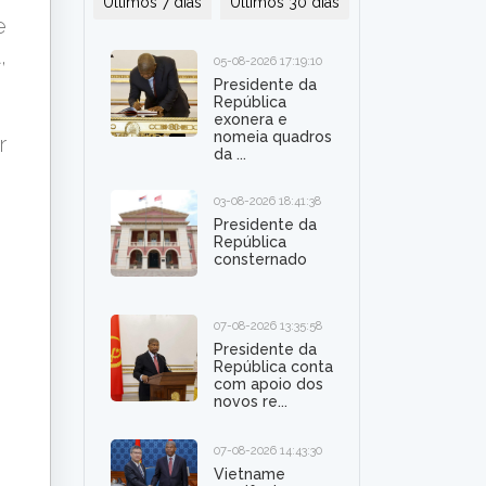
Últimos 7 dias
Últimos 30 dias
e
,
05-08-2026 17:19:10
Presidente da
República
exonera e
nomeia quadros
r
da ...
03-08-2026 18:41:38
Presidente da
República
consternado
07-08-2026 13:35:58
Presidente da
República conta
com apoio dos
novos re...
07-08-2026 14:43:30
Vietname