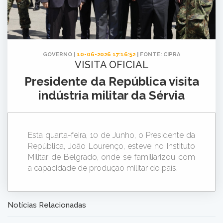
GOVERNO |
10-06-2026 17:16:52
| FONTE: CIPRA
VISITA OFICIAL
Presidente da República visita
indústria militar da Sérvia
Esta quarta-feira, 10 de Junho, o Presidente da
República, João Lourenço, esteve no Instituto
Militar de Belgrado, onde se familiarizou com
a capacidade de produção militar do país.
Notícias Relacionadas