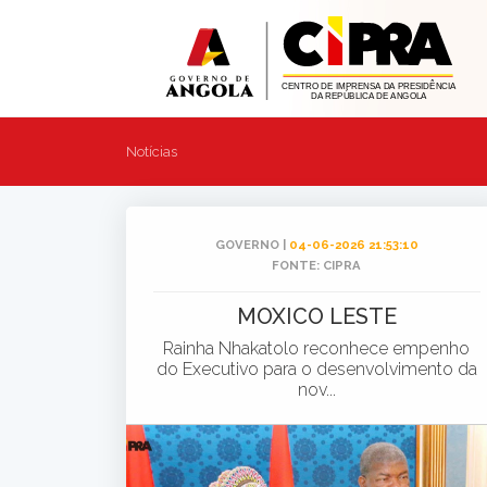
Notícias
GOVERNO |
04-06-2026 21:53:10
FONTE: CIPRA
MOXICO LESTE
Rainha Nhakatolo reconhece empenho
do Executivo para o desenvolvimento da
nov...