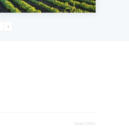
2
›
Portal CIPRA