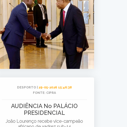
DESPORTO |
29-05-2026 15:46:38
FONTE: CIPRA
AUDIÊNCIA No PALÁCIO
PRESIDENCIAL
João Lourenço recebe vice-campeão
africano de xadrez sub-14