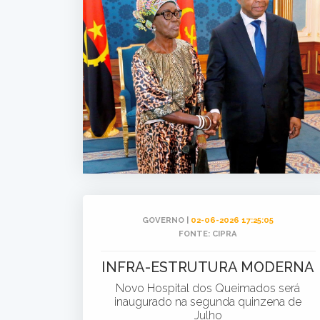
GOVERNO |
02-06-2026 17:25:05
FONTE: CIPRA
INFRA-ESTRUTURA MODERNA
Novo Hospital dos Queimados será
inaugurado na segunda quinzena de
Julho