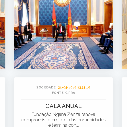
SOCIEDADE |
31-05-2026 13:33:16
FONTE: CIPRA
GALA ANUAL
Fundação Ngana Zenza renova
compromisso em prol das comunidades
e termina con...