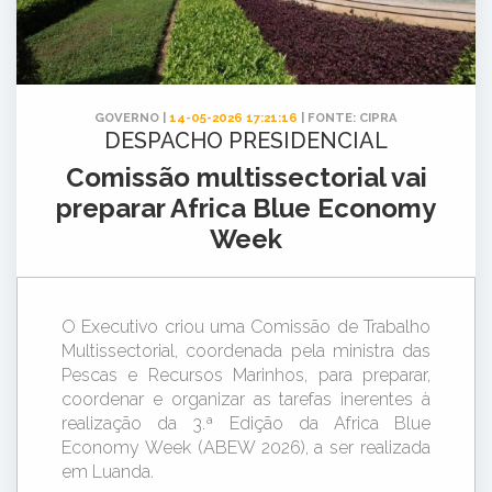
GOVERNO |
14-05-2026 17:21:16
| FONTE: CIPRA
DESPACHO PRESIDENCIAL
Comissão multissectorial vai
preparar Africa Blue Economy
Week
O Executivo criou uma Comissão de Trabalho
Multissectorial, coordenada pela ministra das
Pescas e Recursos Marinhos, para preparar,
coordenar e organizar as tarefas inerentes à
realização da 3.ª Edição da Africa Blue
Economy Week (ABEW 2026), a ser realizada
em Luanda.