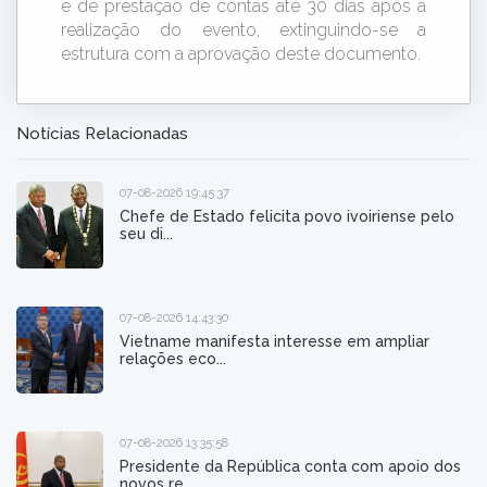
e de prestação de contas até 30 dias após a
realização do evento, extinguindo-se a
estrutura com a aprovação deste documento.
Notícias Relacionadas
07-08-2026 19:45:37
Chefe de Estado felicita povo ivoiriense pelo
seu di...
07-08-2026 14:43:30
Vietname manifesta interesse em ampliar
relações eco...
07-08-2026 13:35:58
Presidente da República conta com apoio dos
novos re...